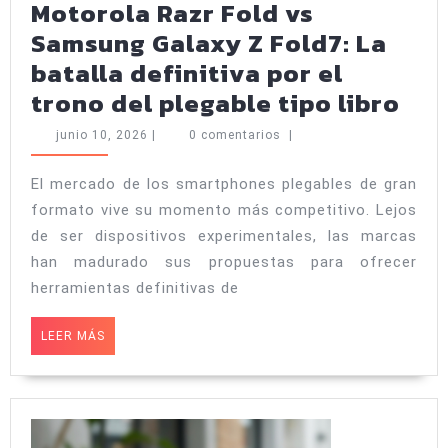
Motorola Razr Fold vs
Samsung Galaxy Z Fold7: La
batalla definitiva por el
Mot
trono del plegable tipo libro
Raz
junio
junio 10, 2026
|
0 comentarios
|
Fol
10,
2026
vs
El mercado de los smartphones plegables de gran
formato vive su momento más competitivo. Lejos
Sa
de ser dispositivos experimentales, las marcas
Gal
han madurado sus propuestas para ofrecer
Z
herramientas definitivas de
Fol
La
LEER
LEER MÁS
MÁS
bat
def
por