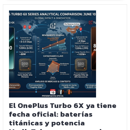
vs
Xiaomi
17:
Dos
formas
opuestas
de
entender
la
potencia
El OnePlus Turbo 6X ya tiene
fecha oficial: baterías
titánicas y potencia