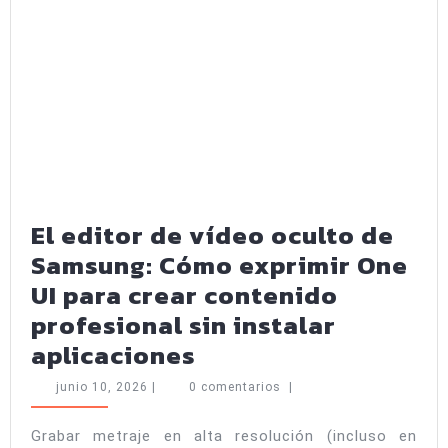
El editor de vídeo oculto de
Samsung: Cómo exprimir One
UI para crear contenido
profesional sin instalar
El
aplicaciones
editor
junio
junio 10, 2026
|
0 comentarios
|
de
10,
2026
vídeo
Grabar metraje en alta resolución (incluso en