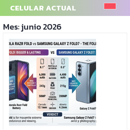
Saltar
CELULAR ACTUAL
al
Botó
contenido
Mes:
junio 2026
de
aper