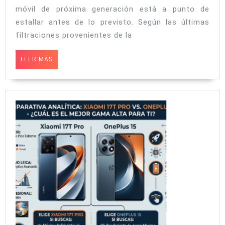
móvil de próxima generación está a punto de
el
estallar antes de lo previsto. Según las últimas
iQOO
filtraciones provenientes de la
16
en
LEER
LEER MÁS
MÁS
septiembre?
Una
filtración
apunta
a
un
lanzamiento
anticipado