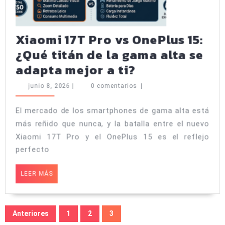
Xiaomi 17T Pro vs OnePlus 15:
¿Qué titán de la gama alta se
Xiaomi
adapta mejor a ti?
17T
junio
junio 8, 2026
|
0 comentarios
|
Pro
8,
2026
vs
El mercado de los smartphones de gama alta está
más reñido que nunca, y la batalla entre el nuevo
OnePlus
Xiaomi 17T Pro y el OnePlus 15 es el reflejo
15:
perfecto
¿Qué
titán
LEER
LEER MÁS
MÁS
de
la
Paginación
Anteriores
1
2
3
gama