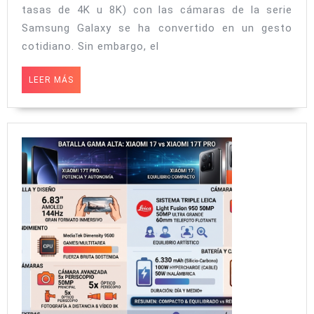
tasas de 4K u 8K) con las cámaras de la serie
oculto
Samsung Galaxy se ha convertido en un gesto
de
cotidiano. Sin embargo, el
Samsung:
Cómo
LEER
LEER MÁS
MÁS
exprimir
One
UI
para
crear
contenido
profesional
sin
instalar
aplicaciones