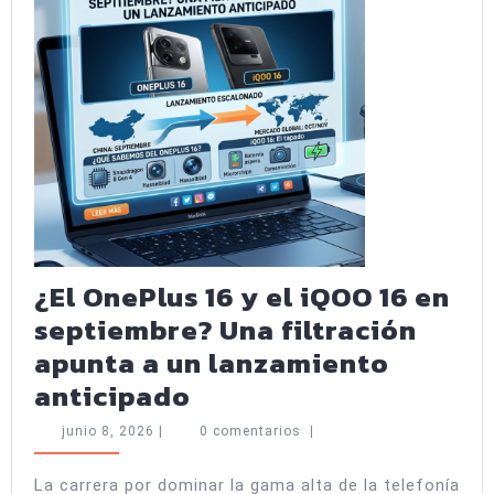
los
nuevos
Xiaomi
18,
Pro
y
Pro
Max
¿El OnePlus 16 y el iQOO 16 en
septiembre? Una filtración
apunta a un lanzamiento
¿El
anticipado
OnePlus
junio
junio 8, 2026
|
0 comentarios
|
16
8,
2026
y
La carrera por dominar la gama alta de la telefonía