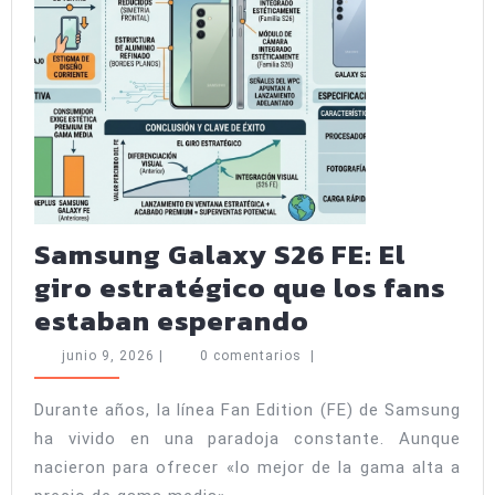
romper
el
mercado
Samsung Galaxy S26 FE: El
giro estratégico que los fans
Samsung
estaban esperando
Galaxy
junio
junio 9, 2026
|
0 comentarios
|
S26
9,
2026
FE:
Durante años, la línea Fan Edition (FE) de Samsung
ha vivido en una paradoja constante. Aunque
El
nacieron para ofrecer «lo mejor de la gama alta a
giro