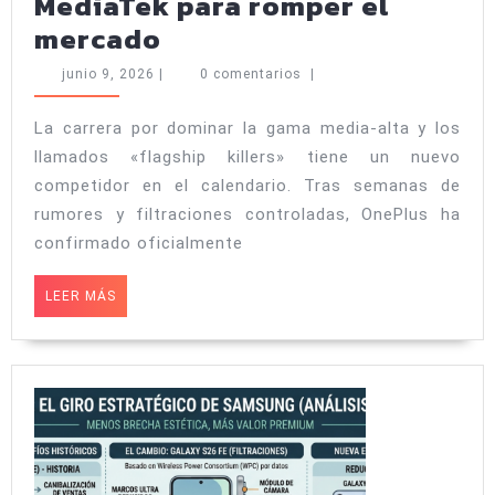
MediaTek para romper el
El
mercado
OnePlus
junio
junio 9, 2026
|
0 comentarios
|
Turbo
9,
2026
6X
La carrera por dominar la gama media-alta y los
llamados «flagship killers» tiene un nuevo
ya
competidor en el calendario. Tras semanas de
tiene
rumores y filtraciones controladas, OnePlus ha
fecha
confirmado oficialmente
oficial:
baterías
LEER
LEER MÁS
MÁS
titánicas
y
potencia
MediaTek
para