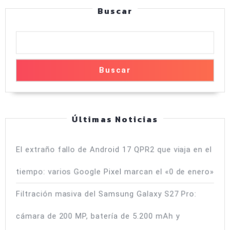
de
alta
Buscar
entradas
se
adapta
mejor
a
Buscar
ti?
Últimas Noticias
El extraño fallo de Android 17 QPR2 que viaja en el
tiempo: varios Google Pixel marcan el «0 de enero»
Filtración masiva del Samsung Galaxy S27 Pro:
cámara de 200 MP, batería de 5.200 mAh y