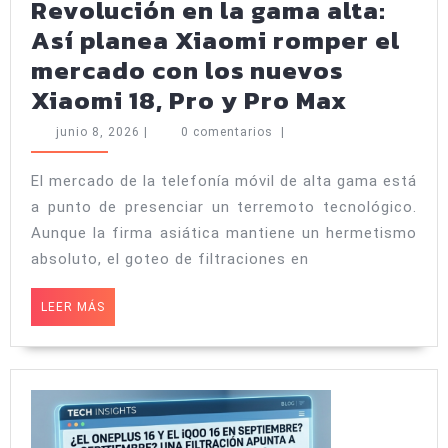
Revolución en la gama alta:
Así planea Xiaomi romper el
mercado con los nuevos
Revoluc
Xiaomi 18, Pro y Pro Max
en
junio
junio 8, 2026
|
0 comentarios
|
la
8,
2026
gama
El mercado de la telefonía móvil de alta gama está
a punto de presenciar un terremoto tecnológico.
alta:
Aunque la firma asiática mantiene un hermetismo
Así
absoluto, el goteo de filtraciones en
planea
Xiaomi
LEER
LEER MÁS
MÁS
romper
el
mercad
con