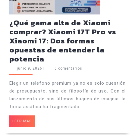
¿Qué gama alta de Xiaomi
comprar? Xiaomi 17T Pro vs
Xiaomi 17: Dos formas
opuestas de entender la
¿Qué
potencia
gama
junio
junio 9, 2026
|
0 comentarios
|
alta
9,
2026
de
Elegir un teléfono premium ya no es solo cuestión
de presupuesto, sino de filosofía de uso. Con el
Xiaomi
lanzamiento de sus últimos buques de insignia, la
comprar?
firma asiática ha fragmentado
Xiaomi
17T
LEER
LEER MÁS
MÁS
Pro