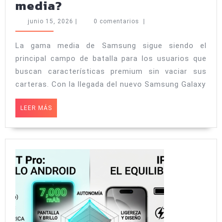
Samsung
media?
Galaxy
junio
junio 15, 2026
|
0 comentarios
|
A57
15,
2026
5G
La gama media de Samsung sigue siendo el
principal campo de batalla para los usuarios que
vs
buscan características premium sin vaciar sus
Galaxy
carteras. Con la llegada del nuevo Samsung Galaxy
A56
5G:
LEER
LEER MÁS
MÁS
¿Cuál
es
la
mejor
opción
en
la