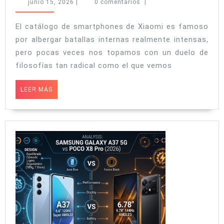
17T
junio
junio 15, 2026
|
0 comentarios
|
vs
15,
2026
POCO
El catálogo de smartphones de Xiaomi es famoso
por albergar batallas internas realmente intensas,
X8
pero pocas veces nos topamos con un duelo de
Pro
filosofías tan radical como el que vemos
Max:
¿Cámara
LEER
LEER MÁS
MÁS
Leica
compacta
o
potencia
y
batería
histórica?