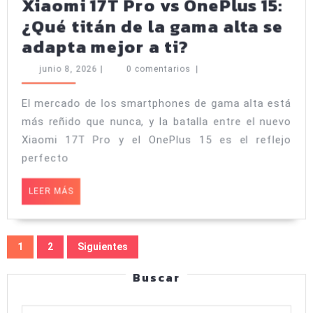
Xiaomi 17T Pro vs OnePlus 15:
Dos
¿Qué titán de la gama alta se
formas
Xiaomi
adapta mejor a ti?
opuestas
17T
junio
junio 8, 2026
|
0 comentarios
|
de
Pro
8,
2026
entender
vs
El mercado de los smartphones de gama alta está
la
más reñido que nunca, y la batalla entre el nuevo
OnePlus
potencia
Xiaomi 17T Pro y el OnePlus 15 es el reflejo
15:
perfecto
¿Qué
titán
LEER
LEER MÁS
MÁS
de
la
Paginación
1
2
Siguientes
gama
de
alta
Buscar
entradas
se