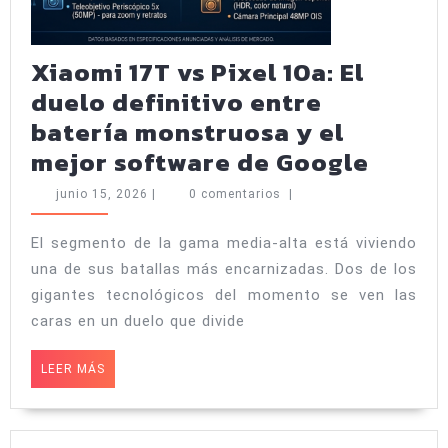
Xiaomi 17T vs Pixel 10a: El
duelo definitivo entre
batería monstruosa y el
Xiaom
mejor software de Google
17T
junio
junio 15, 2026
|
0 comentarios
|
vs
15,
2026
Pixel
El segmento de la gama media-alta está viviendo
una de sus batallas más encarnizadas. Dos de los
10a:
gigantes tecnológicos del momento se ven las
El
caras en un duelo que divide
duelo
defini
LEER
LEER MÁS
MÁS
entre
bater