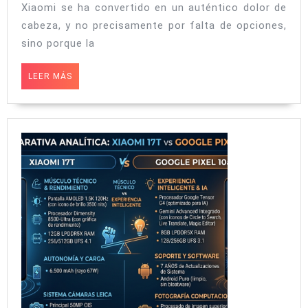
Xiaomi se ha convertido en un auténtico dolor de
POCO
cabeza, y no precisamente por falta de opciones,
F8
sino porque la
Pro:
El
LEER
LEER MÁS
MÁS
dilema
entre
batería
infinita
y
rendimiento
extremo