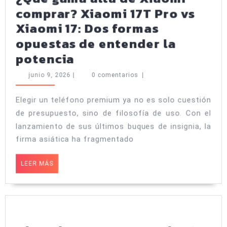
tro
comprar? Xiaomi 17T Pro vs
del
Xiaomi 17: Dos formas
ple
opuestas de entender la
tip
¿Qué
potencia
lib
gama
junio
junio 9, 2026
|
0 comentarios
|
alta
9,
2026
de
Elegir un teléfono premium ya no es solo cuestión
de presupuesto, sino de filosofía de uso. Con el
Xiaomi
lanzamiento de sus últimos buques de insignia, la
comprar?
firma asiática ha fragmentado
Xiaomi
17T
LEER
LEER MÁS
MÁS
Pro
vs
Xiaomi
17: