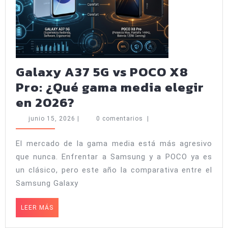
Galaxy A37 5G vs POCO X8
Pro: ¿Qué gama media elegir
Galaxy
en 2026?
A37
junio
junio 15, 2026
|
0 comentarios
|
5G
15,
2026
vs
El mercado de la gama media está más agresivo
que nunca. Enfrentar a Samsung y a POCO ya es
POCO
un clásico, pero este año la comparativa entre el
X8
Samsung Galaxy
Pro:
¿Qué
LEER
LEER MÁS
MÁS
gama