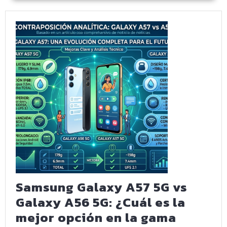
media
elegir
en
2026?
Samsung Galaxy A57 5G vs
Galaxy A56 5G: ¿Cuál es la
mejor opción en la gama