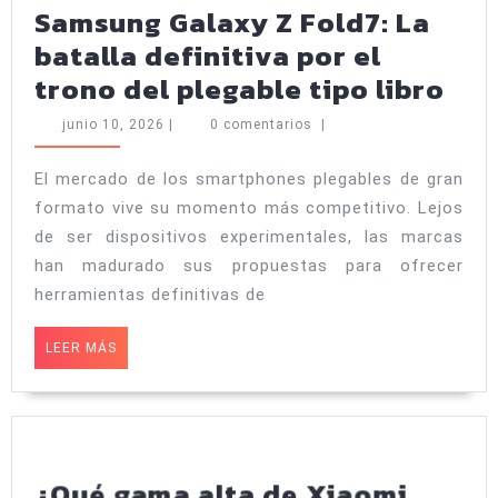
Samsung Galaxy Z Fold7: La
batalla definitiva por el
Mot
trono del plegable tipo libro
Raz
junio
junio 10, 2026
|
0 comentarios
|
Fol
10,
2026
vs
El mercado de los smartphones plegables de gran
formato vive su momento más competitivo. Lejos
Sa
de ser dispositivos experimentales, las marcas
Gal
han madurado sus propuestas para ofrecer
Z
herramientas definitivas de
Fol
La
LEER
LEER MÁS
MÁS
bat
def
por
el
¿Qué gama alta de Xiaomi