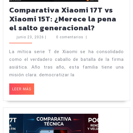
Comparativa Xiaomi 17T vs
Xiaomi 15T: ¿Merece la pena
Comparat
el salto generacional?
Xiaomi
junio
junio 23, 2026
|
0 comentarios
|
17T
23,
2026
vs
La mítica serie T de Xiaomi se ha consolidado
como el verdadero caballo de batalla de la firma
Xiaomi
asiática. Año tras año, esta familia tiene una
15T:
misión clara: democratizar la
¿Merece
la
LEER
LEER MÁS
MÁS
pena
el
salto
generacio