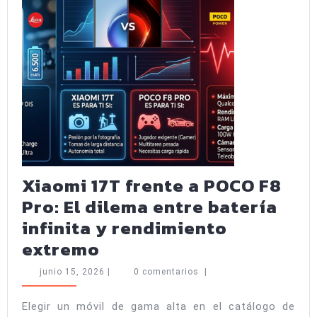
Xiaomi 17T frente a POCO F8
Pro: El dilema entre batería
infinita y rendimiento
Xiaomi
extremo
17T
junio
junio 15, 2026
|
0 comentarios
|
frente
15,
2026
a
Elegir un móvil de gama alta en el catálogo de