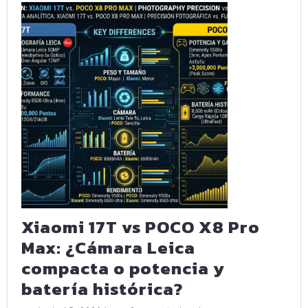
monst
y
el
mejor
softw
de
Googl
Xiaomi 17T vs POCO X8 Pro
Max: ¿Cámara Leica
compacta o potencia y
Xiaomi
batería histórica?