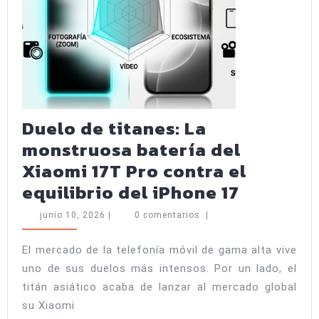
gama
media?
Duelo de titanes: La
monstruosa batería del
Xiaomi 17T Pro contra el
Duelo
equilibrio del iPhone 17
de
junio
junio 10, 2026
|
0 comentarios
|
titanes:
10,
2026
La
El mercado de la telefonía móvil de gama alta vive
uno de sus duelos más intensos. Por un lado, el
monstru
titán asiático acaba de lanzar al mercado global
batería
su Xiaomi