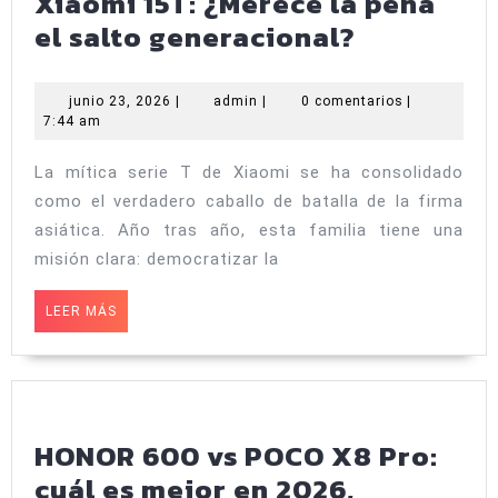
Xiaomi 15T: ¿Merece la pena
Comparat
el salto generacional?
Xiaomi
17T
junio
admin
junio 23, 2026
|
admin
|
0 comentarios
|
23,
7:44 am
vs
2026
Xiaomi
La mítica serie T de Xiaomi se ha consolidado
15T:
como el verdadero caballo de batalla de la firma
¿Merece
asiática. Año tras año, esta familia tiene una
la
misión clara: democratizar la
pena
LEER
LEER MÁS
el
MÁS
salto
generacio
HONOR 600 vs POCO X8 Pro:
cuál es mejor en 2026,