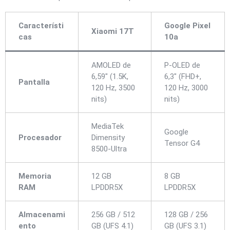
Característi
Google Pixel
Xiaomi 17T
cas
10a
AMOLED de
P-OLED de
6,59″ (1.5K,
6,3″ (FHD+,
Pantalla
120 Hz, 3500
120 Hz, 3000
nits)
nits)
MediaTek
Google
Procesador
Dimensity
Tensor G4
8500-Ultra
Memoria
12 GB
8 GB
RAM
LPDDR5X
LPDDR5X
Almacenami
256 GB / 512
128 GB / 256
ento
GB (UFS 4.1)
GB (UFS 3.1)