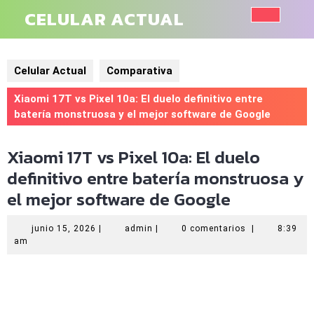
Saltar
CELULAR ACTUAL
al
Botó
contenido
de
Celular Actual
Comparativa
aper
Xiaomi 17T vs Pixel 10a: El duelo definitivo entre
batería monstruosa y el mejor software de Google
Xiaomi 17T vs Pixel 10a: El duelo
definitivo entre batería monstruosa y
el mejor software de Google
junio
admin
junio 15, 2026
|
admin
|
0 comentarios
|
8:39
15,
am
2026