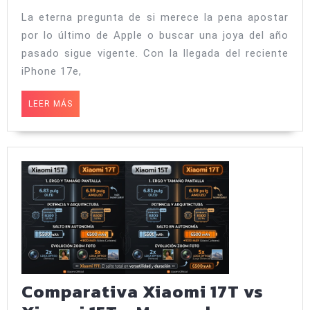
16
La eterna pregunta de si merece la pena apostar
Pro:
por lo último de Apple o buscar una joya del año
¿Cuál
pasado sigue vigente. Con la llegada del reciente
elegir
iPhone 17e,
en
LEER
LEER MÁS
2026?
MÁS
Análisis
honesto
Comparativa Xiaomi 17T vs