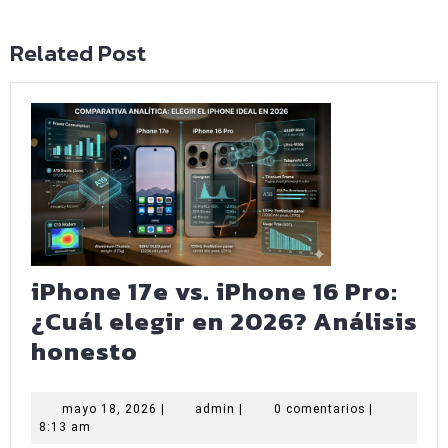
anterior:
entrada:
Related Post
iPhone 17e vs. iPhone 16 Pro:
¿Cuál elegir en 2026? Análisis
iPhone
honesto
17e
vs.
mayo
admin
mayo 18, 2026
|
admin
|
0 comentarios
|
18,
8:13 am
iPhone
2026