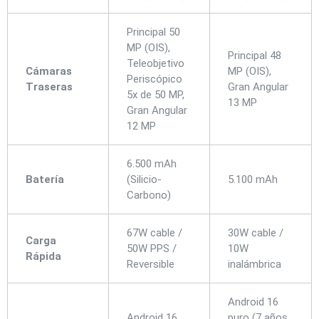
Principal 50
MP (OIS),
Principal 48
Teleobjetivo
Cámaras
MP (OIS),
Periscópico
Traseras
Gran Angular
5x de 50 MP,
13 MP
Gran Angular
12 MP
6.500 mAh
Batería
(Silicio-
5.100 mAh
Carbono)
67W cable /
30W cable /
Carga
50W PPS /
10W
Rápida
Reversible
inalámbrica
Android 16
Android 16
puro (7 años