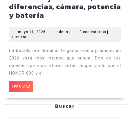
diferencias, cámara, potencia
HONOR
y batería
600
vs
mayo
admin
mayo 11, 2026
|
admin
|
0 comentarios
|
11,
7:02 am
POCO
2026
X8
La batalla por dominar la gama media premium en
Pro:
2026 está más intensa que nunca. Dos de los
cuál
móviles que más interés están despertando son el
es
HONOR 600 y el
mejor
LEER
LEER MÁS
en
MÁS
2026,
Buscar
diferencias,
cámara,
potencia