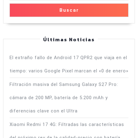
y
Buscar
batería
Últimas Noticias
El extraño fallo de Android 17 QPR2 que viaja en el
tiempo: varios Google Pixel marcan el «0 de enero»
Filtración masiva del Samsung Galaxy S27 Pro:
cámara de 200 MP, batería de 5.200 mAh y
diferencias clave con el Ultra
Xiaomi Redmi 17 4G: Filtradas las características
del próximo rey de la calidad-precio con batería