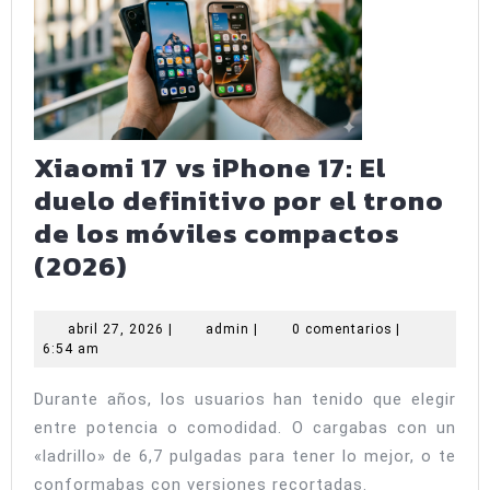
Xiaomi 17 vs iPhone 17: El
duelo definitivo por el trono
de los móviles compactos
Xiaomi
(2026)
17
vs
abril
admin
abril 27, 2026
|
admin
|
0 comentarios
|
27,
6:54 am
iPhone
2026
17:
Durante años, los usuarios han tenido que elegir
El
entre potencia o comodidad. O cargabas con un
duelo
«ladrillo» de 6,7 pulgadas para tener lo mejor, o te
conformabas con versiones recortadas.