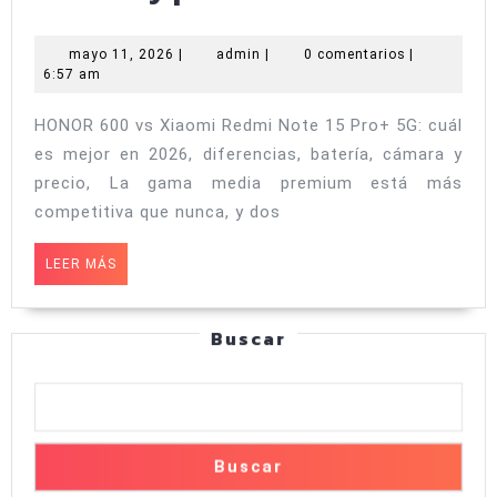
600
vs
mayo
admin
mayo 11, 2026
|
admin
|
0 comentarios
|
11,
6:57 am
Xiaomi
2026
Redmi
HONOR 600 vs Xiaomi Redmi Note 15 Pro+ 5G: cuál
Note
es mejor en 2026, diferencias, batería, cámara y
15
precio, La gama media premium está más
Pro+
competitiva que nunca, y dos
5G:
LEER
LEER MÁS
cuál
MÁS
es
Buscar
mejor
en
2026,
diferencias,
Buscar
batería,