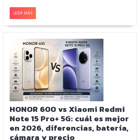
definitivo
por
LEER
LEER MÁS
el
MÁS
trono
de
los
móviles
compactos
(2026)
HONOR 600 vs Xiaomi Redmi
Note 15 Pro+ 5G: cuál es mejor
en 2026, diferencias, batería,
HONOR
cámara y precio