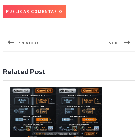
Navegación
de
entradas
PREVIOUS
NEXT
Entrada
Siguiente
anterior:
entrada:
Related Post