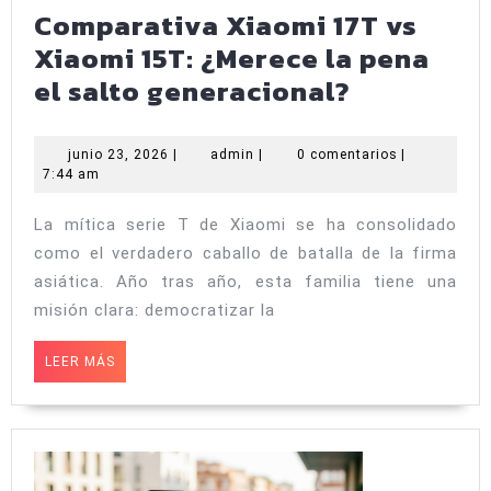
Comparativa Xiaomi 17T vs
Xiaomi 15T: ¿Merece la pena
Comparat
el salto generacional?
Xiaomi
17T
junio
admin
junio 23, 2026
|
admin
|
0 comentarios
|
23,
7:44 am
vs
2026
Xiaomi
La mítica serie T de Xiaomi se ha consolidado
15T:
como el verdadero caballo de batalla de la firma
¿Merece
asiática. Año tras año, esta familia tiene una
la
misión clara: democratizar la
pena
LEER
LEER MÁS
el
MÁS
salto
generacio