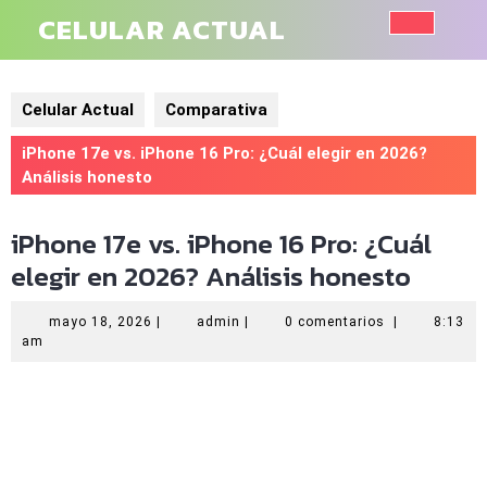
Saltar
CELULAR ACTUAL
al
Botó
contenido
de
Celular Actual
Comparativa
aper
iPhone 17e vs. iPhone 16 Pro: ¿Cuál elegir en 2026?
Análisis honesto
iPhone 17e vs. iPhone 16 Pro: ¿Cuál
elegir en 2026? Análisis honesto
mayo
admin
mayo 18, 2026
|
admin
|
0 comentarios
|
8:13
18,
am
2026