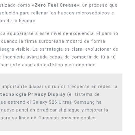
autizado como
«Zero Feel Crease»
, un proceso que
esolución para rellenar los huecos microscópicos e
ón de la bisagra.
a equipararse a este nivel de excelencia. El camino
o, cuando la firma surcoreana mostró de forma
isagra visible. La estrategia es clara: evolucionar de
a ingeniería avanzada capaz de competir de tú a tú
aban este apartado estético y ergonómico.
 importante disipar un rumor frecuente en redes: la
tecnología Privacy Display
(el sistema de
que estrenó el Galaxy S26 Ultra). Samsung ha
nuevo panel en erradicar el pliegue y mejorar la
 para su línea de flagships convencionales.