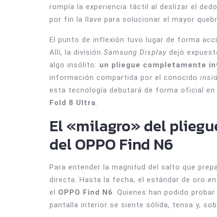
rompía la experiencia táctil al deslizar el 
por fin la llave para solucionar el mayor queb
El punto de inflexión tuvo lugar de forma acc
Allí, la división
Samsung Display
dejó expuesto
algo insólito:
un pliegue completamente inv
información compartida por el conocido
insi
esta tecnología debutará de forma oficial en
Fold 8 Ultra
.
El «milagro» del pliegu
del OPPO Find N6
Para entender la magnitud del salto que pre
directa. Hasta la fecha, el estándar de oro e
el
OPPO Find N6
. Quienes han podido probar 
pantalla interior se siente sólida, tensa y, so