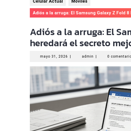
Celular Actual
Móviles
Adiós a la arruga: El Samsung Galaxy Z Fold 8
Adiós a la arruga: El S
heredará el secreto mej
mayo
admin
mayo 31, 2026
|
admin
|
0 comentar
31,
2026