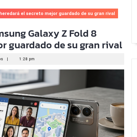
 heredará el secreto mejor guardado de su gran rival
amsung Galaxy Z Fold 8
or guardado de su gran rival
ios
|
1:28 pm