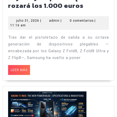
Filtrado
rozará los 1.000 euros
el
Samsung
julio
admin
julio 31, 2026
|
admin
|
0 comentarios
|
31,
11:16 am
Galaxy
2026
S26
Tras dar el pistoletazo de salida a su octava
FE:
generación de dispositivos plegables —
carga
encabezada por los Galaxy Z Fold8, Z Fold8 Ultra y
de
Z Flip8—, Samsung ha vuelto a poner
45W,
LEER
LEER MÁS
chip
MÁS
Exynos
y
un
precio
que