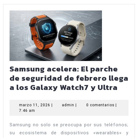
Samsung acelera: El parche
de seguridad de febrero llega
Sams
a los Galaxy Watch7 y Ultra
acele
El
marzo
admin
marzo 11, 2026
|
admin
|
0 comentarios
|
11,
7:46 am
parc
2026
de
Samsung no solo se preocupa por sus teléfonos;
segu
su ecosistema de dispositivos «wearables» y