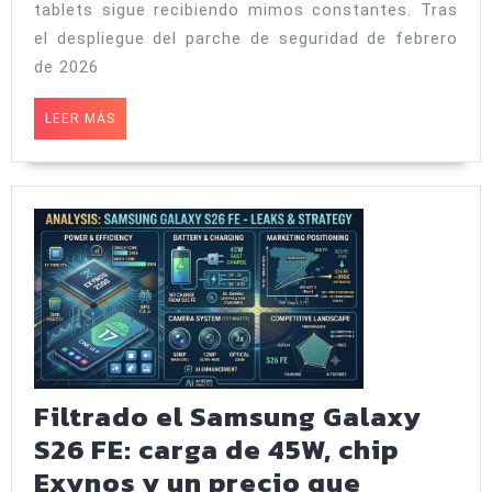
de
tablets sigue recibiendo mimos constantes. Tras
febr
el despliegue del parche de seguridad de febrero
de 2026
llega
a
LEER
LEER MÁS
los
MÁS
Gala
Watc
y
Ultra
Filtrado el Samsung Galaxy
S26 FE: carga de 45W, chip
Exynos y un precio que