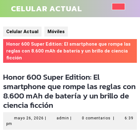
Saltar
CELULAR ACTUAL
al
Botó
contenido
de
Celular Actual
Móviles
aper
Honor 600 Super Edition: El smartphone que rompe las
reglas con 8.600 mAh de batería y un brillo de ciencia
ficción
Honor 600 Super Edition: El
smartphone que rompe las reglas con
8.600 mAh de batería y un brillo de
ciencia ficción
mayo
admin
mayo 26, 2026
|
admin
|
0 comentarios
|
6:39
26,
pm
2026