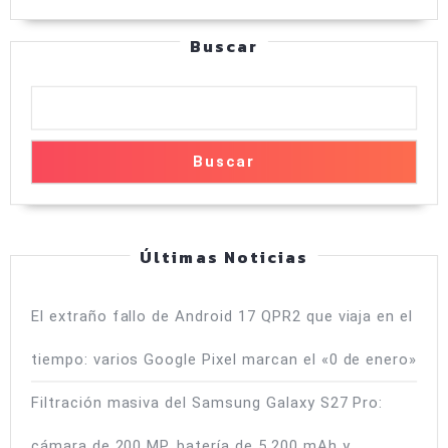
autonomía
con
Buscar
8.000
mAh
y
cámara
Buscar
Leica
de
200
Últimas Noticias
MP
El extraño fallo de Android 17 QPR2 que viaja en el
tiempo: varios Google Pixel marcan el «0 de enero»
Filtración masiva del Samsung Galaxy S27 Pro:
cámara de 200 MP, batería de 5.200 mAh y