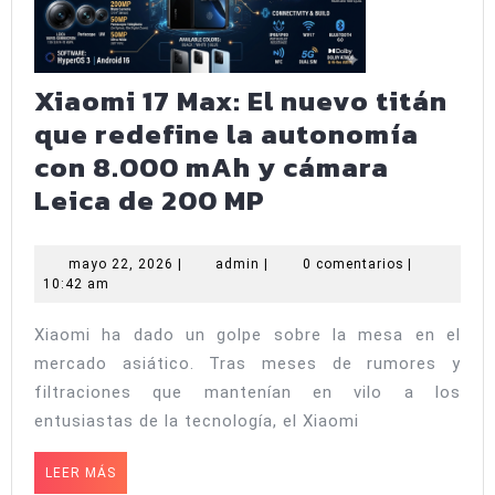
rozará
los
1.000
Xiaomi 17 Max: El nuevo titán
euros
que redefine la autonomía
con 8.000 mAh y cámara
Xiaomi
Leica de 200 MP
17
Max:
mayo
admin
mayo 22, 2026
|
admin
|
0 comentarios
|
22,
10:42 am
El
2026
nuevo
Xiaomi ha dado un golpe sobre la mesa en el
titán
mercado asiático. Tras meses de rumores y
que
filtraciones que mantenían en vilo a los
redefine
entusiastas de la tecnología, el Xiaomi
la
LEER
LEER MÁS
MÁS