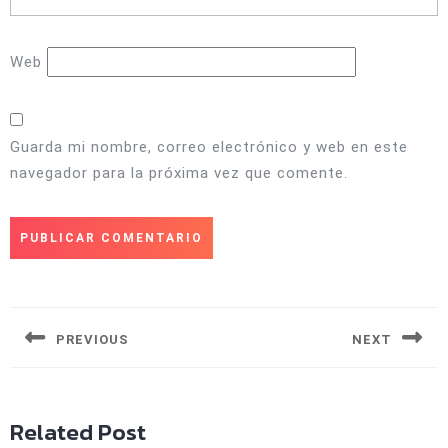
Web
Guarda mi nombre, correo electrónico y web en este
navegador para la próxima vez que comente.
Navegación
de
entradas
PREVIOUS
NEXT
Entrada
Siguiente
anterior:
entrada:
Related Post