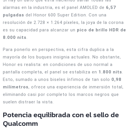
Si hay un dato que está haciendo saltar todas las
alarmas en la industria, es el panel AMOLED de
6,57
pulgadas
del Honor 600 Super Edition. Con una
resolución de 2.728 × 1.264 píxeles, la joya de la corona
es su capacidad para alcanzar un
pico de brillo HDR de
8.000 nits
.
Para ponerlo en perspectiva, esta cifra duplica a la
mayoría de los buques insignia actuales. No obstante,
Honor es realista: en condiciones de uso normal a
pantalla completa, el panel se estabiliza en
1.800 nits
.
Esto, sumado a unos biseles ínfimos de tan solo
0,98
milímetros
, ofrece una experiencia de inmersión total,
eliminando casi por completo los marcos negros que
suelen distraer la vista.
Potencia equilibrada con el sello de
Qualcomm