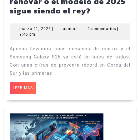
renovar o el modelo de 2025
Samsung
sigue siendo el rey?
Galaxy
S26
marzo
admin
marzo 21, 2026
|
admin
|
0 comentarios
|
21,
9:46 pm
vs.
2026
Galaxy
Apenas llevamos unas semanas de marzo y el
S25:
Samsung Galaxy S26 ya está en boca de todos.
¿Es
Con unas cifras de preventa récord en Corea del
hora
Sur y las primeras
de
LEER
LEER MÁS
renovar
MÁS
o
el
modelo
de