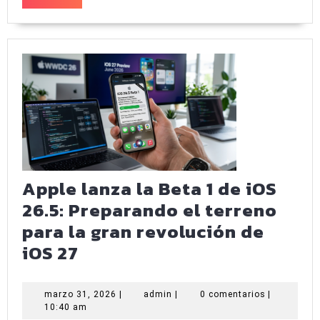
podría
MÁS
ser
el
último
gran
golpe
de
la
marca
Apple lanza la Beta 1 de iOS
en
26.5: Preparando el terreno
Occidente
para la gran revolución de
Apple
iOS 27
lanza
la
marzo
admin
marzo 31, 2026
|
admin
|
0 comentarios
|
31,
10:40 am
Beta
2026