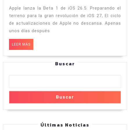
1
Apple lanza la Beta 1 de iOS 26.5: Preparando el
de
terreno para la gran revolución de iOS 27, El ciclo
iOS
de actualizaciones de Apple no descansa. Apenas
26.5:
unos días después
Preparando
LEER
LEER MÁS
el
MÁS
terreno
Buscar
para
la
gran
revolución
Buscar
de
iOS
27
Últimas Noticias