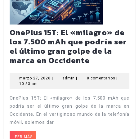
2025
sigue
siendo
el
OnePlus 15T: El «milagro» de
rey?
los 7.500 mAh que podría ser
el último gran golpe de la
OnePlus
marca en Occidente
15T:
El
marzo
admin
marzo 27, 2026
|
admin
|
0 comentarios
|
27,
10:53 am
«milagro»
2026
de
OnePlus 15T: El «milagro» de los 7.500 mAh que
los
podría ser el último gran golpe de la marca en
7.500
Occidente, En el vertiginoso mundo de la telefonía
mAh
móvil, solemos dar
que
LEER
LEER MÁS