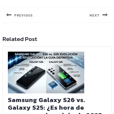
Navegación
de
entradas
PREVIOUS
NEXT
Entrada
Siguiente
anterior:
entrada:
Related Post
Samsung Galaxy S26 vs.
Galaxy S25: ¿Es hora de