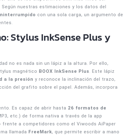
. Según nuestras estimaciones y los datos del
ininterrumpido
con una sola carga, un argumento de
entes.
no: Stylus InkSense Plus y
d no es nada sin un lápiz a la altura. Por ello,
stylus magnético
BOOX InkSense Plus
. Este lápiz
d a la presión
y reconoce la inclinación del trazo,
ción del grafito sobre el papel. Además, incorpora
tento. Es capaz de abrir hasta
26 formatos de
P3, etc.) de forma nativa a través de la app
o frente a competidores como el Viwoods AiPaper
stema llamada
FreeMark
, que permite escribir a mano