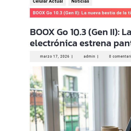
Celular Actual
Noticias
BOOX Go 10.3 (Gen II): La nueva bestia de la t
BOOX Go 10.3 (Gen II): L
electrónica estrena pan
marzo
admin
marzo 17, 2026
|
admin
|
0 comentar
17,
2026