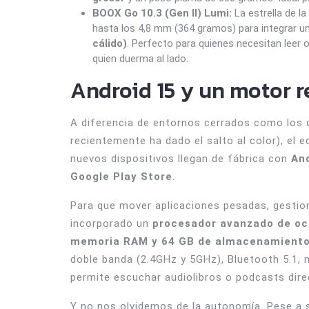
BOOX Go 10.3 (Gen II) Lumi:
La estrella de l
hasta los 4,8 mm (364 gramos) para integrar 
cálido)
. Perfecto para quienes necesitan leer 
quien duerma al lado.
Android 15 y un motor 
A diferencia de entornos cerrados como los
recientemente ha dado el salto al color), el 
nuevos dispositivos llegan de fábrica con
An
Google Play Store
.
Para que mover aplicaciones pesadas, gestion
incorporado un
procesador avanzado de oc
memoria RAM y 64 GB de almacenamiento
doble banda (2.4GHz y 5GHz), Bluetooth 5.1,
permite escuchar audiolibros o podcasts dire
Y no nos olvidemos de la autonomía. Pese a s