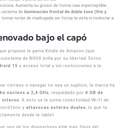
a corona. Aumenta su grosor de forma casi imperceptible
un sistema de
iluminación frontal de doble tono (frío y
o tomar notas de madrugada sin forzar la vista ni molestar a
renovado bajo el capó
 que propone la gama Kindle de Amazon (que
ecosistema de BOOX brilla por su libertad. Estos
droid 15
y acceso total y sin restricciones a la
ar correos o navegar no sea un suplicio, la marca ha
ho núcleos a 2,4 GHz
, respaldado por
4 GB de
 interno
. A esto se le suma conectividad Wi-Fi de
 micrófono y
altavoces estéreo duales
, lo que te
ctamente desde la tablet.
er uno de los dispositivos eInk más finos del