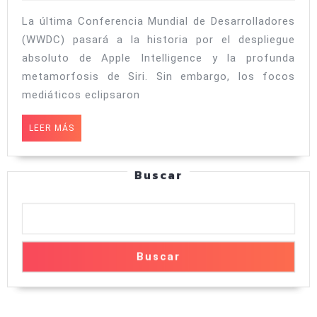
2026
Intelligence:
La última Conferencia Mundial de Desarrolladores
Las
(WWDC) pasará a la historia por el despliegue
10
absoluto de Apple Intelligence y la profunda
funciones
metamorfosis de Siri. Sin embargo, los focos
mediáticos eclipsaron
ocultas
de
LEER
LEER MÁS
iOS
MÁS
27
Buscar
que
cambian
por
completo
Buscar
el
uso
diario