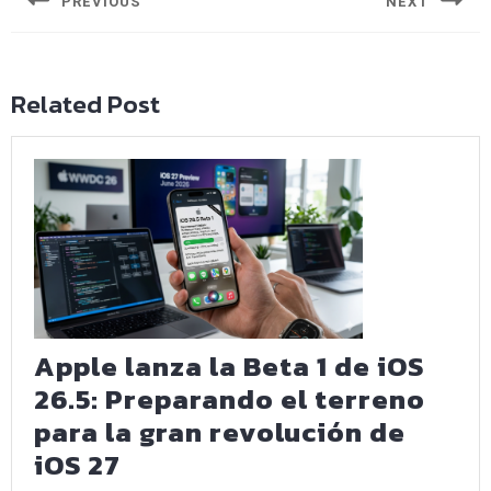
entradas
PREVIOUS
NEXT
Entrada
Siguiente
anterior:
entrada:
Related Post
Apple lanza la Beta 1 de iOS
26.5: Preparando el terreno
para la gran revolución de
Apple
iOS 27