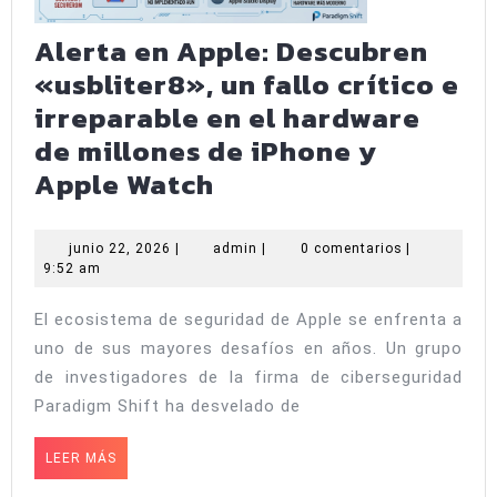
iOS
27
Alerta en Apple: Descubren
«usbliter8», un fallo crítico e
irreparable en el hardware
de millones de iPhone y
Alerta
Apple Watch
en
Apple:
junio
admin
junio 22, 2026
|
admin
|
0 comentarios
|
22,
9:52 am
Descubren
2026
«usbliter8»,
El ecosistema de seguridad de Apple se enfrenta a
un
uno de sus mayores desafíos en años. Un grupo
fallo
de investigadores de la firma de ciberseguridad
crítico
Paradigm Shift ha desvelado de
e
LEER
LEER MÁS
irreparable
MÁS