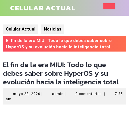
Saltar
CELULAR ACTUAL
al
Botó
contenido
de
Celular Actual
Noticias
aper
El fin de la era MIUI: Todo lo que debes saber sobre
HyperOS y su evolución hacia la inteligencia total
El fin de la era MIUI: Todo lo que
debes saber sobre HyperOS y su
evolución hacia la inteligencia total
mayo
admin
mayo 28, 2026
|
admin
|
0 comentarios
|
7:35
28,
am
2026