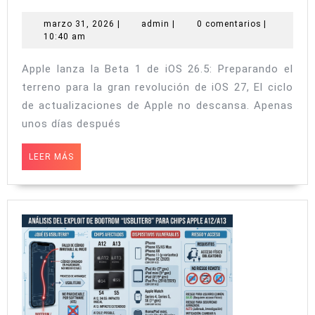
lanza
la
marzo
admin
marzo 31, 2026
|
admin
|
0 comentarios
|
31,
10:40 am
Beta
2026
1
Apple lanza la Beta 1 de iOS 26.5: Preparando el
de
terreno para la gran revolución de iOS 27, El ciclo
iOS
de actualizaciones de Apple no descansa. Apenas
26.5:
unos días después
Preparando
LEER
LEER MÁS
el
MÁS
terreno
para
la
gran
revolución
de