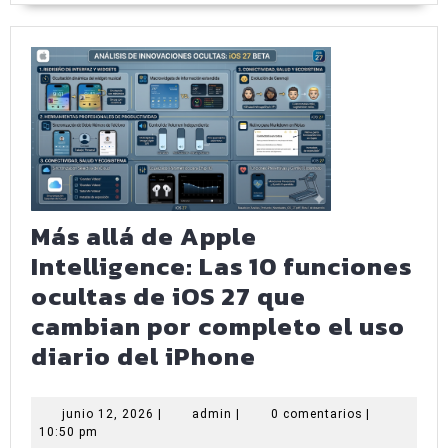
en
el
hardware
de
millones
de
iPhone
y
Más allá de Apple
Apple
Intelligence: Las 10 funciones
Watch
ocultas de iOS 27 que
cambian por completo el uso
Más
diario del iPhone
allá
de
junio
admin
junio 12, 2026
|
admin
|
0 comentarios
|
12,
10:50 pm
Apple