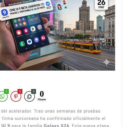
0
0
0
0
Shares
e del acelerador. Tras unas semanas de pruebas
 la firma surcoreana ha confirmado oficialmente el
 UI 9
para la familia
Galaxy S26
. Esta nueva etapa,