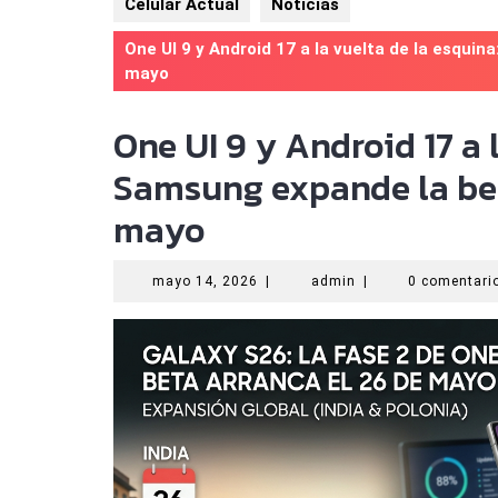
Celular Actual
Noticias
One UI 9 y Android 17 a la vuelta de la esqui
mayo
One UI 9 y Android 17 a 
Samsung expande la bet
mayo
mayo
admin
mayo 14, 2026
|
admin
|
0 comentar
14,
2026