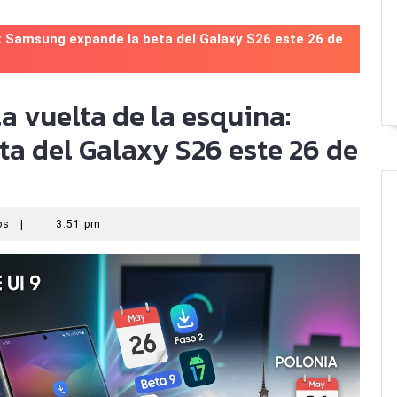
na: Samsung expande la beta del Galaxy S26 este 26 de
la vuelta de la esquina:
a del Galaxy S26 este 26 de
ios
|
3:51 pm