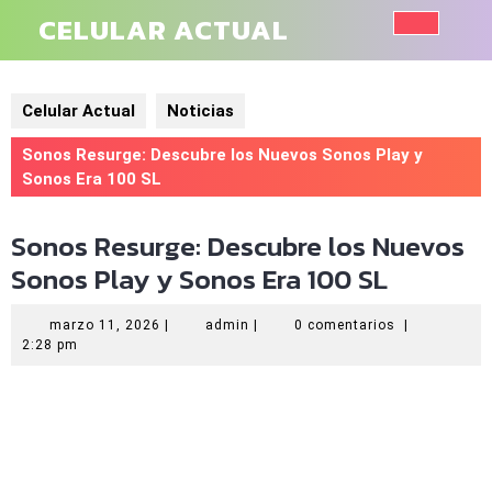
Saltar
CELULAR ACTUAL
al
Botó
contenido
de
Celular Actual
Noticias
aper
Sonos Resurge: Descubre los Nuevos Sonos Play y
Sonos Era 100 SL
Sonos Resurge: Descubre los Nuevos
Sonos Play y Sonos Era 100 SL
marzo
admin
marzo 11, 2026
|
admin
|
0 comentarios
|
11,
2:28 pm
2026