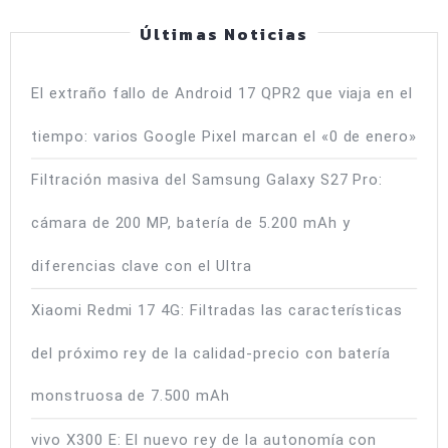
la
Últimas Noticias
nueva
IA
El extraño fallo de Android 17 QPR2 que viaja en el
autóno
de
tiempo: varios Google Pixel marcan el «0 de enero»
Google
Filtración masiva del Samsung Galaxy S27 Pro:
cámara de 200 MP, batería de 5.200 mAh y
diferencias clave con el Ultra
Xiaomi Redmi 17 4G: Filtradas las características
del próximo rey de la calidad-precio con batería
monstruosa de 7.500 mAh
vivo X300 E: El nuevo rey de la autonomía con