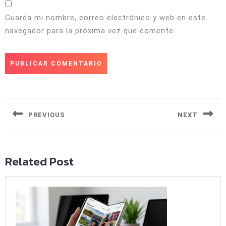
Guarda mi nombre, correo electrónico y web en este
navegador para la próxima vez que comente.
Navegación
de
entradas
PREVIOUS
NEXT
Entrada
Siguiente
anterior:
entrada:
Related Post