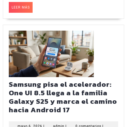
revolución
LEER
LEER MÁS
para
MÁS
septiembre
de
2026
Samsung pisa el acelerador:
One UI 8.5 llega a la familia
Galaxy S25 y marca el camino
Samsung
hacia Android 17
pisa
el
mayo
admin
mayo 6, 2026
|
admin
|
0 comentarios
|