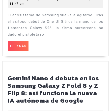
6,
11:47 am
acelerador:
2026
One
El ecosistema de Samsung vuelve a agitarse. Tras
UI
el exitoso debut de One UI 8.5 de la mano de los
8.5
flamantes Galaxy S26, la firma surcoreana ha
llega
dado el pistoletazo
a
LEER
LEER MÁS
la
MÁS
familia
Galaxy
S25
Gemini Nano 4 debuta en los
y
Samsung Galaxy Z Fold 8 y Z
marca
Flip 8: así funciona la nueva
el
Gemini
IA autónoma de Google
camino
Nano