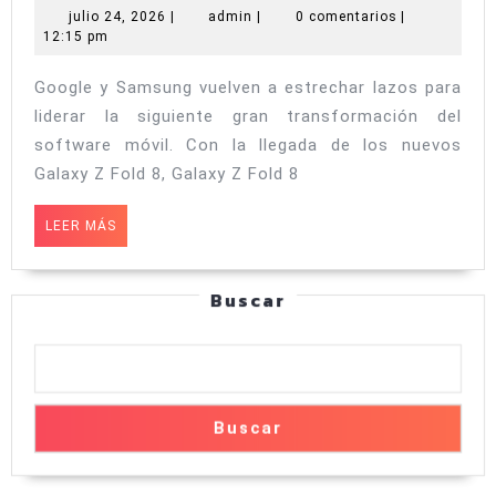
hacia
4
julio
admin
julio 24, 2026
|
admin
|
0 comentarios
|
Android
24,
12:15 pm
debuta
17
2026
en
Google y Samsung vuelven a estrechar lazos para
los
liderar la siguiente gran transformación del
Samsun
software móvil. Con la llegada de los nuevos
Galaxy
Galaxy Z Fold 8, Galaxy Z Fold 8
Z
LEER
LEER MÁS
Fold
MÁS
8
Buscar
y
Z
Flip
8:
Buscar
así
funcion