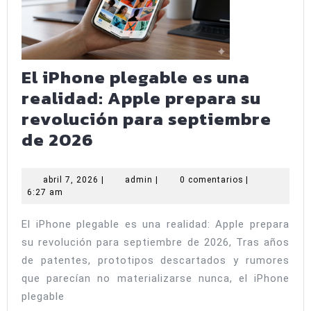
El iPhone plegable es una
realidad: Apple prepara su
revolución para septiembre
El
de 2026
iPhone
plegable
abril
admin
abril 7, 2026
|
admin
|
0 comentarios
|
7,
6:27 am
es
2026
una
El iPhone plegable es una realidad: Apple prepara
realidad:
su revolución para septiembre de 2026, Tras años
Apple
de patentes, prototipos descartados y rumores
prepara
que parecían no materializarse nunca, el iPhone
plegable
su