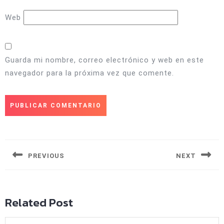
Web
Guarda mi nombre, correo electrónico y web en este
navegador para la próxima vez que comente.
Navegación
de
entradas
PREVIOUS
NEXT
Entrada
Siguiente
anterior:
entrada:
Related Post