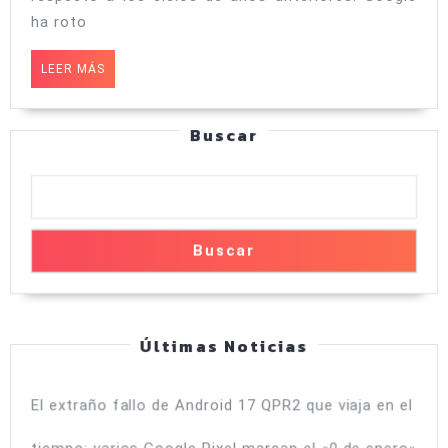
actualiz
ha roto
y
lista
LEER
LEER MÁS
de
MÁS
móviles
Buscar
compati
de
Samsung
Xiaomi,
Buscar
Motorol
y
más
Últimas Noticias
El extraño fallo de Android 17 QPR2 que viaja en el
tiempo: varios Google Pixel marcan el «0 de enero»