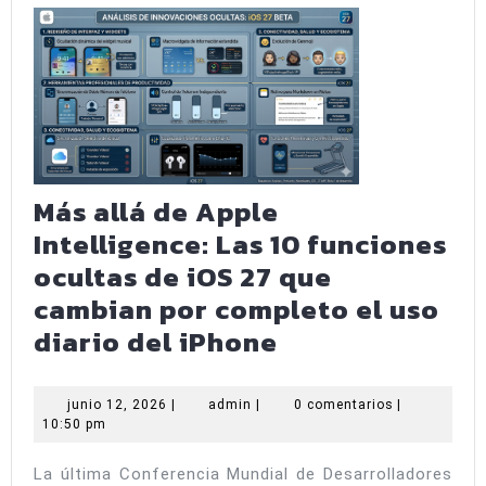
Más allá de Apple
Intelligence: Las 10 funciones
ocultas de iOS 27 que
cambian por completo el uso
Más
diario del iPhone
allá
de
junio
admin
junio 12, 2026
|
admin
|
0 comentarios
|
12,
10:50 pm
Apple
2026
Intelligence:
La última Conferencia Mundial de Desarrolladores