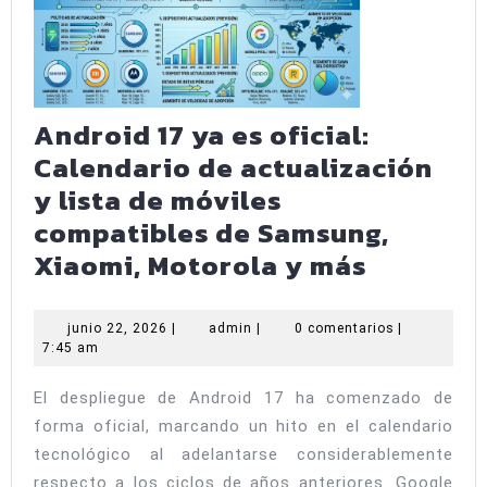
para
su
plegable
de
Android 17 ya es oficial:
2026?
Calendario de actualización
y lista de móviles
compatibles de Samsung,
Android
Xiaomi, Motorola y más
17
ya
junio
admin
junio 22, 2026
|
admin
|
0 comentarios
|
22,
7:45 am
es
2026
oficial:
El despliegue de Android 17 ha comenzado de
Calenda
forma oficial, marcando un hito en el calendario
de
tecnológico al adelantarse considerablemente
respecto a los ciclos de años anteriores. Google