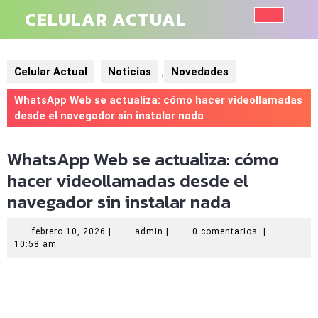
Saltar
CELULAR ACTUAL
al
Botó
contenido
de
Celular Actual
Noticias
,
Novedades
aper
WhatsApp Web se actualiza: cómo hacer videollamadas
desde el navegador sin instalar nada
WhatsApp Web se actualiza: cómo
hacer videollamadas desde el
navegador sin instalar nada
febrero
admin
febrero 10, 2026
|
admin
|
0 comentarios
|
10,
10:58 am
2026