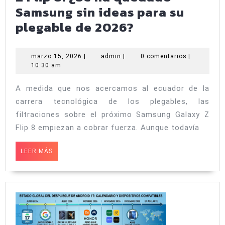
iPhone
Samsung sin ideas para su
Filtrada
plegable de 2026?
la
batería
marzo
admin
marzo 15, 2026
|
admin
|
0 comentarios
|
15,
10:30 am
del
2026
Galaxy
A medida que nos acercamos al ecuador de la
Z
carrera tecnológica de los plegables, las
Flip
filtraciones sobre el próximo Samsung Galaxy Z
8:
Flip 8 empiezan a cobrar fuerza. Aunque todavía
¿Se
LEER
LEER MÁS
ha
MÁS
quedado
Samsung
sin
ideas