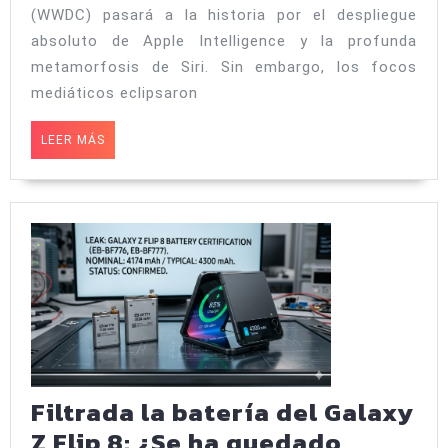
Las
(WWDC) pasará a la historia por el despliegue
10
absoluto de Apple Intelligence y la profunda
funciones
metamorfosis de Siri. Sin embargo, los focos
mediáticos eclipsaron
ocultas
de
LEER
LEER MÁS
iOS
MÁS
27
que
cambian
por
completo
el
uso
diario
Filtrada la batería del Galaxy
del
Z Flip 8: ¿Se ha quedado