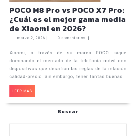
POCO M8 Pro vs POCO X7 Pro:
¿Cuál es el mejor gama media
POCO
de Xiaomi en 2026?
M8
marzo
marzo 2, 2026
|
0 comentarios
|
Pro
2,
2026
vs
Xiaomi, a través de su marca POCO, sigue
dominando el mercado de la telefonía móvil con
POCO
dispositivos que desafían las reglas de la relación
X7
calidad-precio. Sin embargo, tener tantas buenas
Pro:
¿Cuál
LEER
LEER MÁS
MÁS
es
el
Buscar
mejor
gama