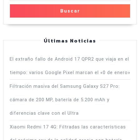
media
de
Buscar
Xiaomi
en
2026?
Últimas Noticias
El extraño fallo de Android 17 QPR2 que viaja en el
tiempo: varios Google Pixel marcan el «0 de enero»
Filtración masiva del Samsung Galaxy S27 Pro:
cámara de 200 MP, batería de 5.200 mAh y
diferencias clave con el Ultra
Xiaomi Redmi 17 4G: Filtradas las características