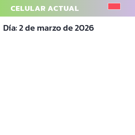
Saltar
CELULAR ACTUAL
al
Botó
contenido
Día:
2 de marzo de 2026
de
aper