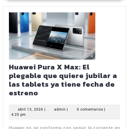
es
el
re
de
la
g
me
en
Huawei Pura X Max: El
20
plegable que quiere jubilar a
las tablets ya tiene fecha de
Huawei
estreno
Pura
X
abril
admin
abril 13, 2026
|
admin
|
0 comentarios
|
13,
4:25 pm
Max:
2026
El
Huawei no se conforma con seguir la corriente en