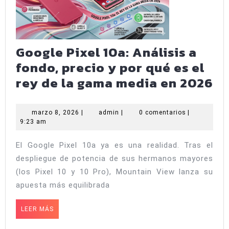
beta
del
Gala
S26
Google Pixel 10a: Análisis a
este
fondo, precio y por qué es el
26
Go
rey de la gama media en 2026
de
Pi
may
10
marzo
admin
marzo 8, 2026
|
admin
|
0 comentarios
|
8,
9:23 am
An
2026
a
El Google Pixel 10a ya es una realidad. Tras el
fo
despliegue de potencia de sus hermanos mayores
pr
(los Pixel 10 y 10 Pro), Mountain View lanza su
y
apuesta más equilibrada
po
LEER
LEER MÁS
qu
MÁS