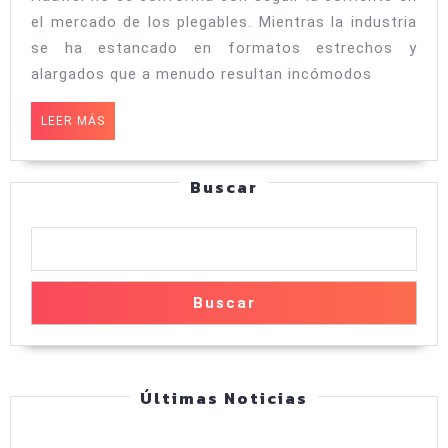
plegable
el mercado de los plegables. Mientras la industria
que
se ha estancado en formatos estrechos y
quiere
alargados que a menudo resultan incómodos
jubilar
LEER
LEER MÁS
a
MÁS
las
Buscar
tablets
ya
tiene
fecha
Buscar
de
estreno
Últimas Noticias