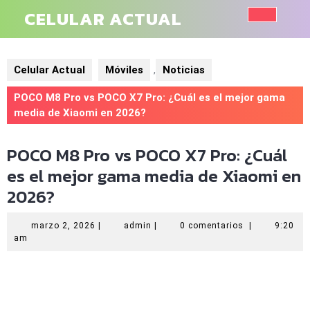
Saltar
CELULAR ACTUAL
al
Botó
contenido
de
Celular Actual
Móviles
,
Noticias
aper
POCO M8 Pro vs POCO X7 Pro: ¿Cuál es el mejor gama
media de Xiaomi en 2026?
POCO M8 Pro vs POCO X7 Pro: ¿Cuál
es el mejor gama media de Xiaomi en
2026?
marzo
admin
marzo 2, 2026
|
admin
|
0 comentarios
|
9:20
2,
am
2026