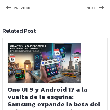
de
entradas
PREVIOUS
NEXT
Entrada
Siguiente
anterior:
entrada:
Related Post
One UI 9 y Android 17 a la
vuelta de la esquina:
Samsung expande la beta del