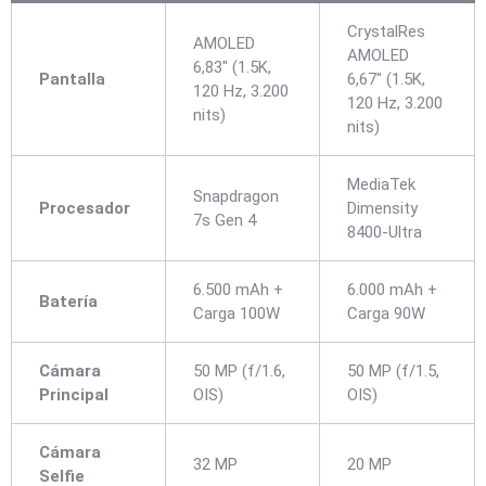
CrystalRes
AMOLED
AMOLED
6,83″ (1.5K,
Pantalla
6,67″ (1.5K,
120 Hz, 3.200
120 Hz, 3.200
nits)
nits)
MediaTek
Snapdragon
Procesador
Dimensity
7s Gen 4
8400-Ultra
6.500 mAh +
6.000 mAh +
Batería
Carga 100W
Carga 90W
Cámara
50 MP (f/1.6,
50 MP (f/1.5,
Principal
OIS)
OIS)
Cámara
32 MP
20 MP
Selfie