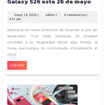
One
Galaxy S26 este 26 de mayo
UI
9
mayo
admin
mayo 14, 2026
|
admin
|
0 comentarios
|
14,
3:51 pm
y
2026
And
Samsung no tiene intención de levantar el pie del
17
acelerador. Tras unas semanas de pruebas
a
cerradas y un despliegue inicial algo tímido, la
la
firma surcoreana ha confirmado oficialmente el
inicio
vuel
de
LEER
LEER MÁS
la
MÁS
esqu
Sam
exp
la